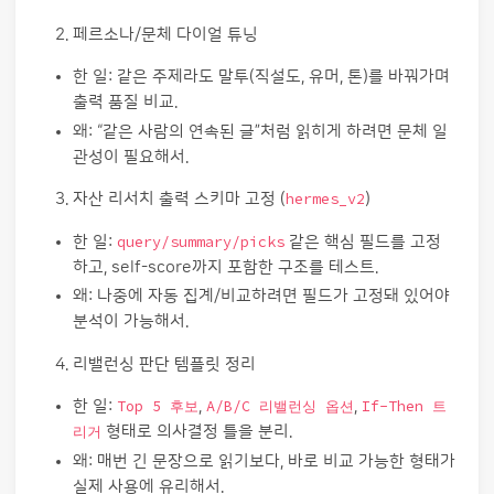
페르소나/문체 다이얼 튜닝
한 일: 같은 주제라도 말투(직설도, 유머, 톤)를 바꿔가며
출력 품질 비교.
왜: “같은 사람의 연속된 글”처럼 읽히게 하려면 문체 일
관성이 필요해서.
자산 리서치 출력 스키마 고정 (
hermes_v2
)
한 일:
query/summary/picks
같은 핵심 필드를 고정
하고, self-score까지 포함한 구조를 테스트.
왜: 나중에 자동 집계/비교하려면 필드가 고정돼 있어야
분석이 가능해서.
리밸런싱 판단 템플릿 정리
한 일:
Top 5 후보
,
A/B/C 리밸런싱 옵션
,
If-Then 트
리거
형태로 의사결정 틀을 분리.
왜: 매번 긴 문장으로 읽기보다, 바로 비교 가능한 형태가
실제 사용에 유리해서.