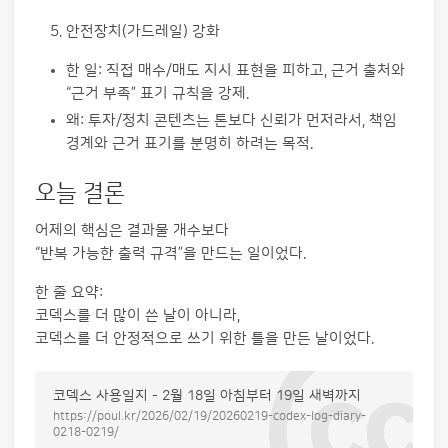
안전장치(가드레일) 강화
한 일: 직접 매수/매도 지시 표현을 피하고, 근거 출처와
“근거 부족” 표기 규칙을 강제.
왜: 투자/정치 콘텐츠는 톤보다 신뢰가 먼저라서, 책임
경계와 근거 표기를 분명히 하려는 목적.
오늘 결론
어제의 핵심은 결과물 개수보다
“반복 가능한 출력 규격”을 만드는 일이었다.
한 줄 요약:
코덱스를 더 많이 쓴 날이 아니라,
코덱스를 더 안정적으로 쓰기 위한 틀을 만든 날이었다.
코덱스 사용일지 - 2월 18일 아침부터 19일 새벽까지
https://poul.kr/2026/02/19/20260219-codex-log-diary-
0218-0219/