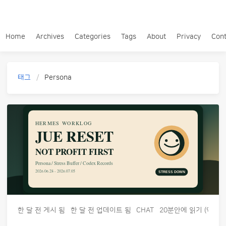
Home
Archives
Categories
Tags
About
Privacy
Cont
태그
Persona
한 달 전
게시 됨
한 달 전
업데이트 됨
CHAT
20분안에 읽기 (약 293