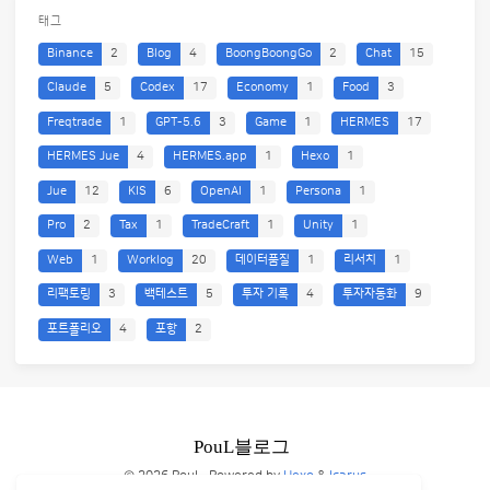
태그
Binance
2
Blog
4
BoongBoongGo
2
Chat
15
Claude
5
Codex
17
Economy
1
Food
3
Freqtrade
1
GPT-5.6
3
Game
1
HERMES
17
HERMES Jue
4
HERMES.app
1
Hexo
1
Jue
12
KIS
6
OpenAI
1
Persona
1
Pro
2
Tax
1
TradeCraft
1
Unity
1
Web
1
Worklog
20
데이터품질
1
리서치
1
리팩토링
3
백테스트
5
투자 기록
4
투자자동화
9
포트폴리오
4
포항
2
© 2026 PouL
Powered by
Hexo
&
Icarus