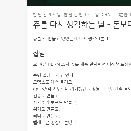
한 달 전
게시 됨
한 달 전
업데이트 됨
CHAT
20분안에 
쥬를 다시 생각하는 날 - 돈
쥬를 왜 만들고 있었는지 다시 생각해본다.
잡담
요 며칠 HERMES와 쥬를 계속 만지면서 이상한 느낌
분명 열심히 하고 있다.
코덱스도 계속 돌리고,
gpt 5.5라고 부르며 기대했던 고성능 판단도 계속 붙
검증도 만들고,
자가수리 루프도 만들고,
위키도 만들고,
러너도 만들고,
텔레그램 명령도 붙였다.