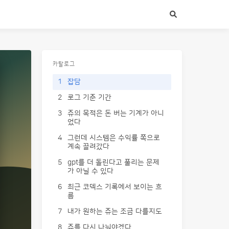
카탈로그
1
잡담
2
로그 기준 기간
3
쥬의 목적은 돈 버는 기계가 아니
었다
4
그런데 시스템은 수익률 쪽으로
계속 끌려갔다
5
gpt를 더 돌린다고 풀리는 문제
가 아닐 수 있다
6
최근 코덱스 기록에서 보이는 흐
름
7
내가 원하는 쥬는 조금 다를지도
8
쥬를 다시 나눠야겠다