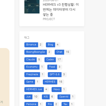
2026-08-01
HERMES v3 진행상황: 이
번에는 데이터부터 다시
쌓는 중
PROJECT
태그
Binance
2
Blog
4
BoongBoongGo
2
Chat
15
Claude
5
Codex
17
Economy
1
Food
3
Freqtrade
1
GPT-5.6
3
Game
1
HERMES
15
HERMES Jue
4
Hexo
1
Jue
10
KIS
6
OpenAI
1
Persona
1
Pro
2
Tax
1