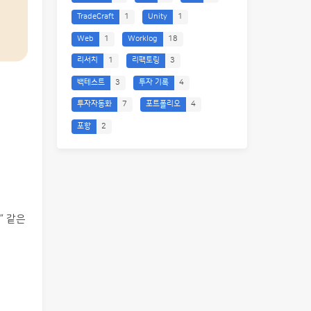
TradeCraft
1
Unity
1
Web
1
Worklog
18
리서치
1
리팩토링
3
백테스트
3
투자 기록
4
투자자동화
7
포트폴리오
4
포항
2
” 같은